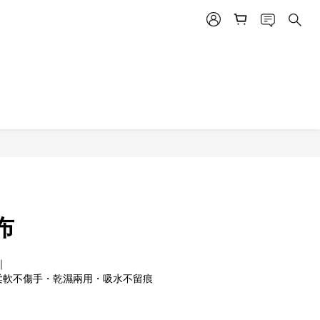
立即購買
布
｜
柔軟不傷手・乾濕兩用・吸水不留痕