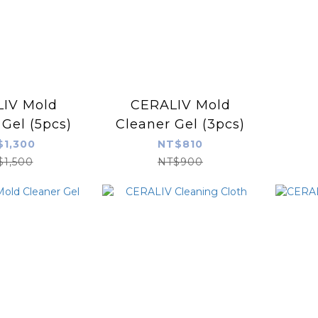
IV Mold
CERALIV Mold
Gel (5pcs)
Cleaner Gel (3pcs)
$1,300
NT$810
$1,500
NT$900