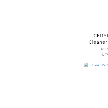
CERAL
Cleaner 
NT
NT