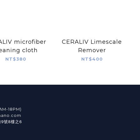
LIV microfiber
CERALIV Limescale
eaning cloth
Remover
NT$380
NT$400
9AM-18PM)
nano.com
9
8
6
街
號
樓之