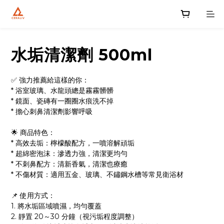
水垢清潔劑 500ml
✅ 強力推薦給這樣的你：
* 浴室玻璃、水龍頭總是霧霧髒髒
* 鏡面、瓷磚有一圈圈水痕洗不掉
* 擔心刺鼻清潔劑影響呼吸
🌟 商品特色：
* 高效去垢：檸檬酸配方，一噴溶解頑垢
* 超綿密泡沫：滲透力強，清潔更均勻
* 不刺鼻配方：清新香氣，清潔也療癒
* 不傷材質：適用五金、玻璃、不鏽鋼水槽等常見衛浴材
📌 使用方式：
1. 將水垢區域噴濕，均勻覆蓋
2. 靜置 20～30 分鐘（視污垢程度調整）